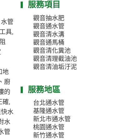
服務項目
觀音抽水肥
、水管
觀音通水管
工具,
觀音清水溝
阻
觀音通馬桶
觀音清化糞池
定
觀音清理截油池
觀音清油垢汙泥
如地
、廚
服務地區
樓的
確,
台北通水管
基隆通水管
很快水
新北市通水管
對水
桃園通水管
水管
新竹通水管