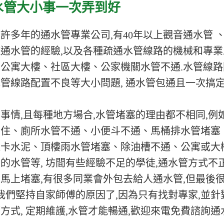
水管大小事一次弄到好
許多年的通水管專業公司,有40年以上觀音通水管 
通水管的經驗,以及各種疏通水管線路的機械和專業
公寓大樓、社區大樓、公家機關水管不通.水管線路
管線路配置不良等大小問題, 通水管包通且一次搞
事情,且每種地方場合,水管堵塞的理由都不相同,例
卡住、廁所水管不通、小便斗不通、馬桶排水管堵塞
通卡水泥、頂樓雨水管堵塞、除油槽不通、公寓或大
水管等, 坊間有些經驗不足的學徒,通水管方式不正
馬上堵塞,有很多同業會外包去給人通水管,但最後
我們堅持自家師傅的原因了,因為只有找對專家,並針
式, 定期維護,水管才能暢通,歡迎來電免費諮詢通