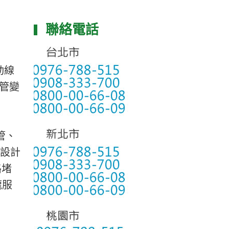
聯絡電話
動線
管變
管、
的設計
路堵
龍服