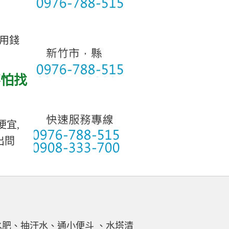
不用錢
不怕找
便宜,
出問
肥、抽汙水、通小便斗 、水塔清