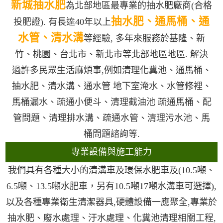
新城抽水肥
為北部地區最專業的抽水肥廠商(合格
抽水肥、通馬桶、通
投肥證). 有長達40年以上
水管、清水溝
等經驗, 多年來服務於基隆、新
竹、桃園、台北市、新北市等北部地區地區. 解決
過許多民眾生活麻煩事,例如清理化糞池、通馬桶、
抽水肥、清水溝、通水管 地下室淹水、水管修裡、
馬桶漏水、疏通小便斗、清理截油池 疏通馬桶、配
管問題、清理排水溝、疏通水管、清理污水池、馬
桶問題諮詢等.
專業設備與施工能力
我們具有各種大小的清溝車及環保水肥車及(10.5噸、
6.5噸、13.5噸水肥車，另有10.5噸17噸水溝車可選擇),
以及各種專業衛生清潔器具,硬體設備一應聚全,專業於
抽水肥、廢水處理、汙水處理、化糞池清理相關工程,