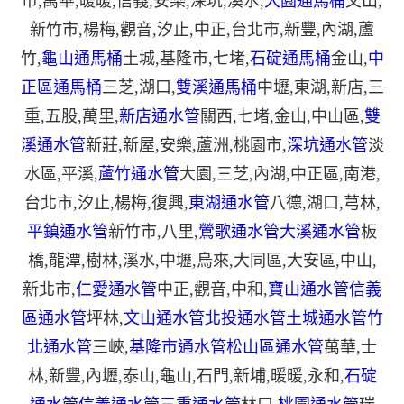
市
,
萬華
,
暖暖
,
信義
,
安樂
,
深坑
,
溪水
,
大園通馬桶
文山
,
新竹市
,
楊梅
,
觀音
,
汐止
,
中正
,
台北市
,
新豐
,
內湖
,
蘆
竹
,
龜山通馬桶
土城
,
基隆市
,
七堵
,
石碇通馬桶
金山
,
中
正區通馬桶
三芝
,
湖口
,
雙溪通馬桶
中壢
,
東湖
,
新店
,
三
重
,
五股
,
萬里
,
新店通水管
關西
,
七堵
,
金山
,
中山區
,
雙
溪通水管
新莊
,
新屋
,
安樂
,
蘆洲
,
桃園市
,
深坑通水管
淡
水區
,
平溪
,
蘆竹通水管
大園
,
三芝
,
內湖
,
中正區
,
南港
,
台北市
,
汐止
,
楊梅
,
復興
,
東湖通水管
八德
,
湖口
,
芎林
,
平鎮通水管
新竹市
,
八里
,
鶯歌通水管
大溪通水管
板
橋
,
龍潭
,
樹林
,
溪水
,
中壢
,
烏來
,
大同區
,
大安區
,
中山
,
新北市
,
仁愛通水管
中正
,
觀音
,
中和
,
寶山通水管
信義
區通水管
坪林
,
文山通水管
北投通水管
土城通水管
竹
北通水管
三峽
,
基隆市通水管
松山區通水管
萬華
,
士
林
,
新豐
,
內壢
,
泰山
,
龜山
,
石門
,
新埔
,
暖暖
,
永和
,
石碇