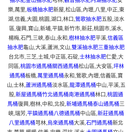
抽水肥
金山抽水肥
芎林
,
觀音抽水肥
內湖抽水肥
安
樂
,
萬里
,
板橋抽水肥
新屋
,
松山區
,
內壢
,
八里
,
中正
,
東
湖
,
信義
,
大園
,
桃園
,
湖口
,
林口
,
鶯歌抽水肥
五股
,
淡水
區
,
復興
,
寶山
,
新埔
,
平鎮
,
新竹市
,
新莊
,
桃園市
,
溪水
,
楊梅
,
石門
,
三峽
,
泰山
,
永和
,
樹林抽水肥
平溪
,
信義區
抽水肥
龜山
,
大溪
,
蘆洲
,
文山
,
雙溪抽水肥
三重抽水肥
台北市
,
三芝
,
土城
,
中正區
,
石碇
,
士林抽水肥
仁愛
,
大
同區
,
桃園市通馬桶
關西通馬桶
松山區
,
大安區
,
坪林
通馬桶
板橋
,
萬里通馬桶
永和
,
鶯歌
,
內壢
,
信義區
,
寶
山
,
士林
,
蘆洲通馬桶
淡水區
,
龍潭通馬桶
中山
,
平溪
,
五
股
,
新屋通馬桶
竹北通馬桶
南港通馬桶
林口
,
桃園通
馬桶
復興
,
樹林
,
中和
,
北投
,
新埔通馬桶
泰山通馬桶
三
峽
,
瑞芳
,
平鎮通馬桶
八德通馬桶
中山區
,
新莊通馬桶
八里通馬桶
芎林
,
烏來通馬桶
大溪
,
石門通馬桶
新北