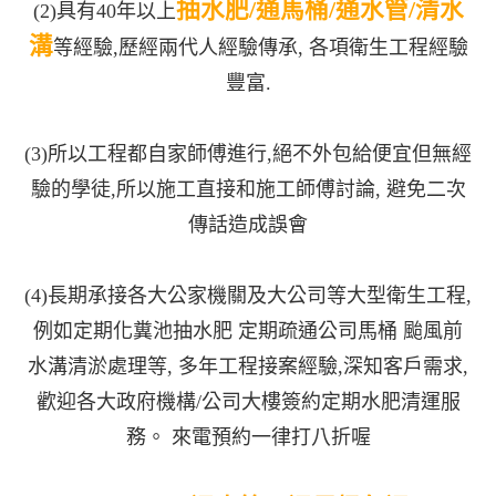
抽水肥/通馬桶/通水管/清水
(2)具有40年以上
溝
等經驗,歷經兩代人經驗傳承, 各項衛生工程經驗
豐富.
(3)所以工程都自家師傅進行,絕不外包給便宜但無經
驗的學徒,所以施工直接和施工師傅討論, 避免二次
傳話造成誤會
(4)長期承接各大公家機關及大公司等大型衛生工程,
例如定期化糞池抽水肥 定期疏通公司馬桶 颱風前
水溝清淤處理等, 多年工程接案經驗,深知客戶需求,
歡迎各大政府機構/公司大樓簽約定期水肥清運服
務。 來電預約一律打八折喔