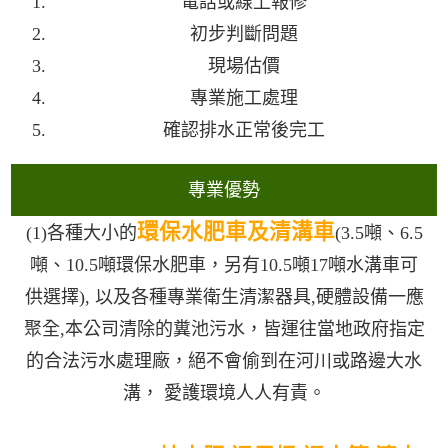
電話或線上報修
初步判斷問題
現場估價
專業施工處理
確認排水正常後完工
專業優勢
環保水肥車及清溝車
(1)各種大小的
(3.5噸、6.5
噸、10.5噸環保水肥車，另有10.5噸17噸水溝車可
供選擇), 以及各種專業衛生清潔器具,硬體設備一應
聚全,本公司清除的糞池污水，皆運往當地政府指定
的合法污水處理廠，絕不會偷到在河川或路邊大水
溝， 愛護環境人人有責。