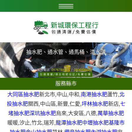
抽水肥、通水管、通馬桶、清水溝
服務縣市
大同區抽水肥
新北市
,
中山
,
中和
,
南港抽水肥
蘆竹
,
北
投抽水肥
關西
,
中山區
,
新豐
,
仁愛
,
坪林抽水肥
新店
,
七
堵抽水肥
深坑抽水肥
烏來
,
大安區
,
八德
,
萬華抽水肥
暖暖
,
汐止
,
竹北
,
瑞芳
,
龍潭抽水肥
中壢抽水肥
基隆市