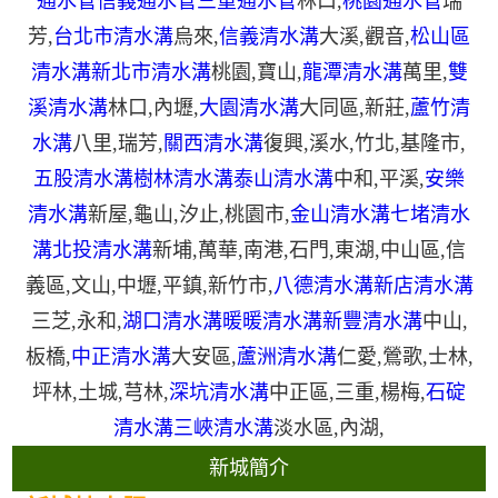
通水管
信義通水管
三重通水管
林口
,
桃園通水管
瑞
芳
,
台北市清水溝
烏來
,
信義清水溝
大溪
,
觀音
,
松山區
清水溝
新北市清水溝
桃園
,
寶山
,
龍潭清水溝
萬里
,
雙
溪清水溝
林口
,
內壢
,
大園清水溝
大同區
,
新莊
,
蘆竹清
水溝
八里
,
瑞芳
,
關西清水溝
復興
,
溪水
,
竹北
,
基隆市
,
五股清水溝
樹林清水溝
泰山清水溝
中和
,
平溪
,
安樂
清水溝
新屋
,
龜山
,
汐止
,
桃園市
,
金山清水溝
七堵清水
溝
北投清水溝
新埔
,
萬華
,
南港
,
石門
,
東湖
,
中山區
,
信
義區
,
文山
,
中壢
,
平鎮
,
新竹市
,
八德清水溝
新店清水溝
三芝
,
永和
,
湖口清水溝
暖暖清水溝
新豐清水溝
中山
,
板橋
,
中正清水溝
大安區
,
蘆洲清水溝
仁愛
,
鶯歌
,
士林
,
坪林
,
土城
,
芎林
,
深坑清水溝
中正區
,
三重
,
楊梅
,
石碇
清水溝
三峽清水溝
淡水區
,
內湖
,
新城簡介