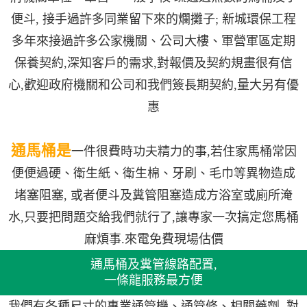
便斗, 接手過許多同業留下來的爛攤子; 新城環保工程
多年來接過許多公家機關、公司大樓、軍營軍區定期
保養契約,深知客戶的需求,對報價及契約規畫很有信
心,歡迎政府機關和公司和我們簽長期契約,量大另有優
惠
通馬桶是
一件很費時功夫精力的事,若住家馬桶常因
便便過硬、衛生紙、衛生棉、牙刷、毛巾等異物造成
堵塞阻塞, 或者便斗及糞管阻塞造成方浴室或廁所淹
水,只要把問題交給我們就行了,讓專家一次搞定您馬桶
麻煩事.來電免費現場估價
通馬桶及糞管線路配置,
一條龍服務最方便
我們有各種尺寸的專業通管機、通管條、相關藥劑, 對