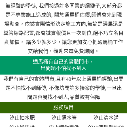
無經驗的學徒, 我們接過許多同業的爛攤子,大部分都
是不專業施工造成的, 關於通馬桶估價,師傅會先到現
場勘查，依據實際情形決定施工方向,無論是通馬還是
糞管線路配置,都會誠實報價且一次到位,絕不巧立名目
亂加價， 講多少就多少，讓您更加安心把通馬桶工作
交給我們，觀迎來電免費詢問。
通馬桶有自己的實體門市，
出問題不怕找不到人
我們有自己的實體門市,且有40年以上通馬桶經驗,出問
題不怕找不到師傅, 不像坊間許多接案的學徒,一旦出
問題容易找不到人,品質較有保障
服務項目
汐止抽水肥
汐止通水管
汐止清水溝