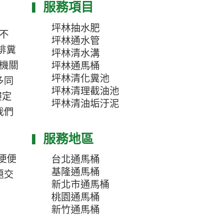
服務項目
坪林抽水肥
不
坪林通水管
排糞
坪林清水溝
機關
坪林通馬桶
坪林清化糞池
多同
坪林清理截油池
樓定
坪林清油垢汙泥
我們
服務地區
便便
台北通馬桶
基隆通馬桶
題交
新北市通馬桶
桃園通馬桶
新竹通馬桶