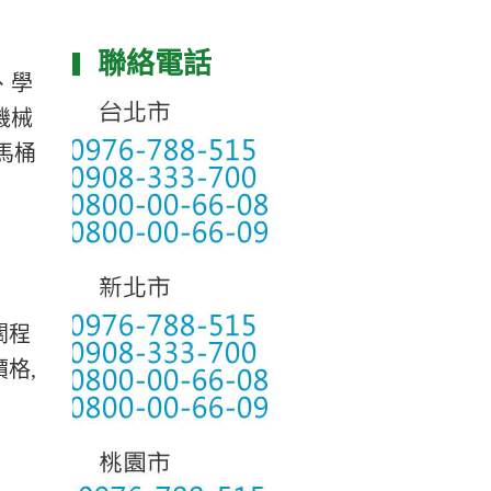
聯絡電話
、學
機械
馬桶
關程
格,