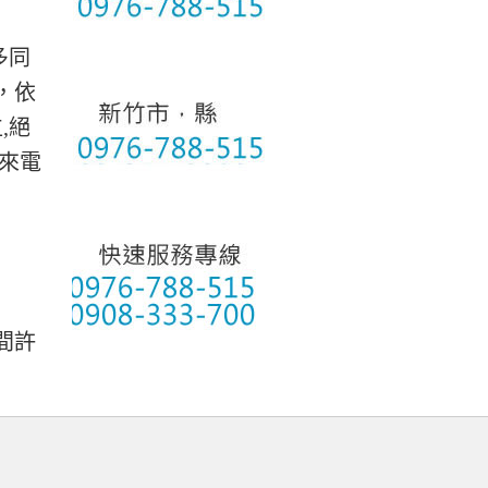
多同
，依
,絕
來電
間許