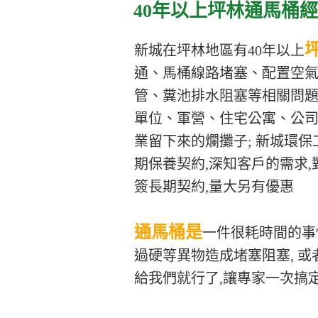
40年以上坪林通馬桶經
新城在坪林地區有40年以上
通、馬桶線路堵塞、配置空
管、糞池排水阻塞等相關問題
單位、軍營、住宅公寓、公司
業留下來的爛攤子; 新城環
期保養契約,深知客戶的需求
簽長期契約,量大另有優惠
通馬桶是
一件很耗時間的事
過硬等異物造成堵塞阻塞, 
給我們就行了,讓專家一次搞