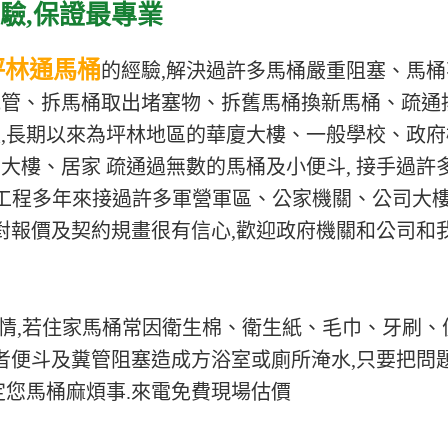
驗,保證最專業
坪林通馬桶
的經驗,解決過許多馬桶嚴重阻塞、馬桶
氣管、拆馬桶取出堵塞物、拆舊馬桶換新馬桶、疏通
,長期以來為坪林地區的華廈大樓、一般學校、政府
大樓、居家 疏通過無數的馬桶及小便斗, 接手過許
保工程多年來接過許多軍營軍區、公家機關、公司大
,對報價及契約規畫很有信心,歡迎政府機關和公司和
情,若住家馬桶常因衛生棉、衛生紙、毛巾、牙刷、
或者便斗及糞管阻塞造成方浴室或廁所淹水,只要把問
定您馬桶麻煩事.來電免費現場估價