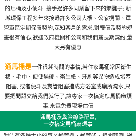
的馬桶及小便斗, 接手過許多同業留下來的爛攤子; 新
城環保工程多年來接過許多公司大樓、公家機關、軍
營軍區定期保養契約,深知客戶的需求,對報價及契約規
畫很有信心,歡迎政府機關和公司和我們簽長期契約,量
大另有優惠
通馬桶是
一件很耗時間的事情,若住家馬桶常因衛生
棉、毛巾、便便過硬、衛生紙、牙刷等異物造成堵塞
阻塞, 或者便斗及糞管阻塞造成方浴室或廁所淹水,只
要把問題交給我們就行了,讓專家一次搞定您馬桶麻煩
事.來電免費現場估價
通馬桶及糞管線路配置,
一次搞定馬桶麻煩事
我們有各種大小的專業通管機、通管條、相關藥劑, 對